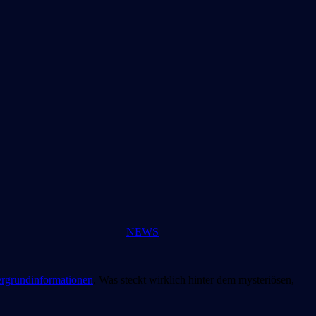
NEWS
ergrundinformationen
. Was steckt wirklich hinter dem mysteriösen,