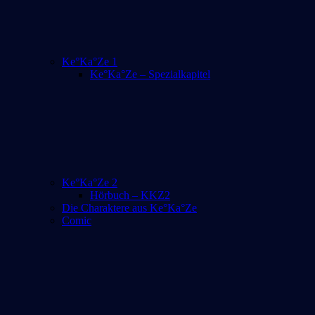
Ke°Ka°Ze 1
Ke°Ka°Ze – Spezialkapitel
Ke°Ka°Ze 2
Hörbuch – KKZ2
Die Charaktere aus Ke°Ka°Ze
Comic