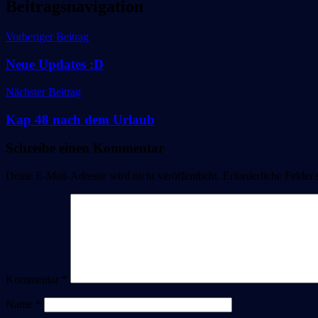
Beitragsnavigation
Vorheriger Beitrag
Neue Updates :D
Nächster Beitrag
Kap 48 nach dem Urlaub
Schreibe einen Kommentar
Deine E-Mail-Adresse wird nicht veröffentlicht.
Erforderliche Felder 
Kommentar
*
Name
*