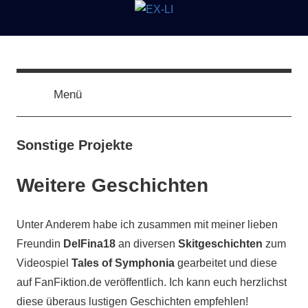
Zum
Inhalt
springen
EX-
Kunst
und
Literatur
Menü
LI
von
A.
Kohl
Sonstige Projekte
Weitere Geschichten
Unter Anderem habe ich zusammen mit meiner lieben
Freundin
DelFina18
an diversen
Skitgeschichten
zum
Videospiel
Tales of Symphonia
gearbeitet und diese
auf FanFiktion.de veröffentlich. Ich kann euch herzlichst
diese überaus lustigen Geschichten empfehlen!