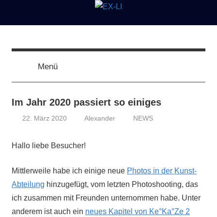
Zum
Inhalt
springen
EX-
Kunst
und
Literatur
Menü
LI
von
A.
Kohl
Im Jahr 2020 passiert so einiges
22. März 2020
Alexander
NEWS
Hallo liebe Besucher!
Mittlerweile habe ich einige neue
Photos in der Kunst-
Abteilung
hinzugefügt, vom letzten Photoshooting, das
ich zusammen mit Freunden unternommen habe. Unter
anderem ist auch ein
neues Kapitel von Ke°Ka°Ze 2