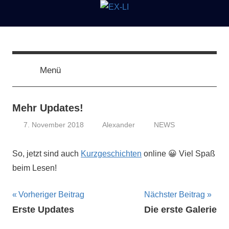
Zum
Inhalt
springen
EX-
Kunst
und
Literatur
Menü
LI
von
A.
Kohl
Mehr Updates!
7. November 2018
Alexander
NEWS
So, jetzt sind auch
Kurzgeschichten
online 😀 Viel Spaß
beim Lesen!
Beitragsnavigation
Vorheriger Beitrag
Nächster Beitrag
Erste Updates
Die erste Galerie